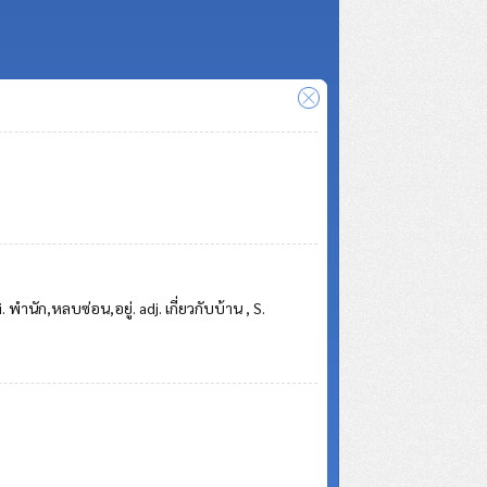
. พำนัก,หลบซ่อน,อยู่. adj. เกี่ยวกับบ้าน , S.