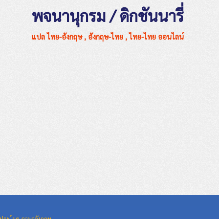
พจนานุกรม / ดิกชันนารี่
แปล ไทย-อังกฤษ , อังกฤษ-ไทย , ไทย-ไทย ออนไลน์
ประโยค ภาษาอังกฤษ