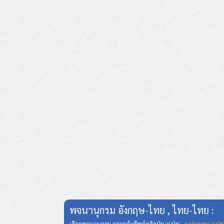
พจนานุกรม อังกฤษ-ไทย , ไทย-ไทย :
เลือกพจนานุกรม กรอกคำศัพท์คลิกปุ่ม 'แปล' ,
แปลภาษา แปล