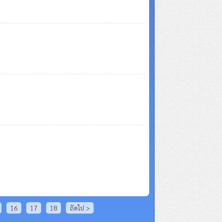
16
17
18
ถัดไป >