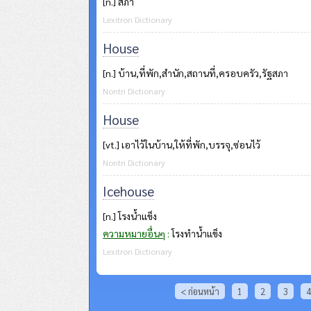
[n.] สภา
Lexitron Dictionary
House
[n.] บ้าน,ที่พัก,สำนัก,สถานที่,ครอบครัว,รัฐสภา
Nontri Dictionary
House
[vt.] เอาไว้ในบ้าน,ให้ที่พัก,บรรจุ,ซ่อนไว้
Nontri Dictionary
Icehouse
[n.] โรงน้ำแข็ง
ความหมายอื่นๆ
:
โรงทำน้ำแข็ง
Lexitron Dictionary
< ก่อนหน้า
1
2
3
4