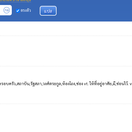
ตรงตัว
,ครอบครัว,สถาบัน,รัฐสภา,วงศ์ตระกูล,ห้องโถง,ช่อง vt. ให้ที่อยู่อาศัย,มี,ซ่อนไว้. vi