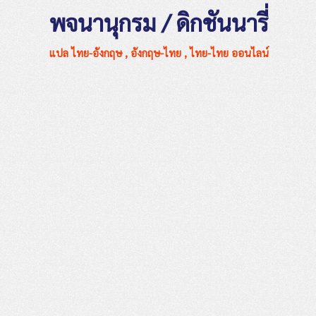
พจนานุกรม / ดิกชันนารี่
แปล ไทย-อังกฤษ , อังกฤษ-ไทย , ไทย-ไทย ออนไลน์