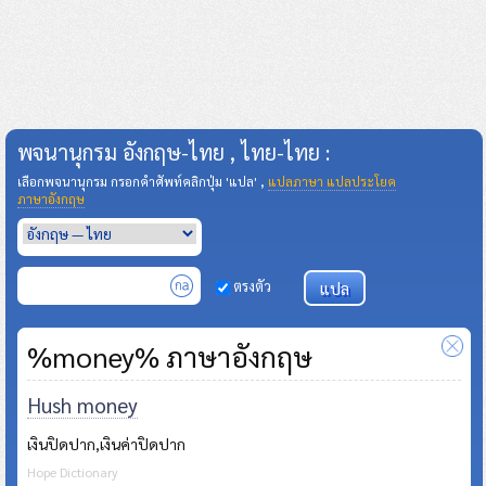
พจนานุกรม อังกฤษ-ไทย , ไทย-ไทย :
เลือกพจนานุกรม กรอกคำศัพท์คลิกปุ่ม 'แปล' ,
แปลภาษา แปลประโยค
ภาษาอังกฤษ
ตรงตัว
%money% ภาษาอังกฤษ
Hush money
เงินปิดปาก,เงินค่าปิดปาก
Hope Dictionary