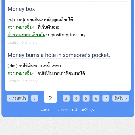
Money box
[n.] กระปุกออมสินแบบมีกุญแจล็อกได้
ความหมายอื่นๆ
:
ที่เก็บเงินออม
คำความหมายเดียวกัน
:
repository; treasury
Lexitron Dictionary
Money burns a hole in someone’s pocket.
[idm.] คนใช้เงินอย่างเทน้ำเทท่า
ความหมายอื่นๆ
:
คนใช้เงินมากเท่าที่จะมากได้
Lexitron Dictionary
2
< ก่อนหน้า
1
3
4
5
6
7
ถัดไป >
แสดง 11 - 20 จาก 61 คำ , หน้า 2/7