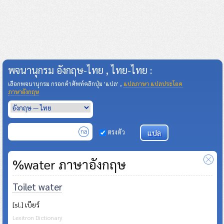
พจนานุกรม อังกฤษ-ไทย , ไทย-ไทย :
เลือกพจนานุกรม กรอกคำศัพท์คลิกปุ่ม 'แปล' ,
แปลภาษา แปลประโยค
ภาษาอังกฤษ
ตรงตัว
%water ภาษาอังกฤษ
Toilet water
[sl.] เบียร์
Lexitron Dictionary