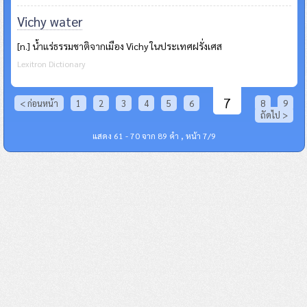
Vichy water
[n.] น้ำแร่ธรรมชาติจากเมือง Vichy ในประเทศฝรั่งเศส
Lexitron Dictionary
7
< ก่อนหน้า
1
2
3
4
5
6
8
9
ถัดไป >
แสดง 61 - 70 จาก 89 คำ , หน้า 7/9