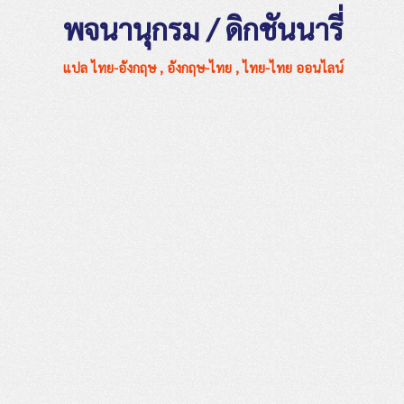
พจนานุกรม / ดิกชันนารี่
แปล ไทย-อังกฤษ , อังกฤษ-ไทย , ไทย-ไทย ออนไลน์