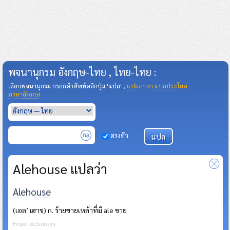
พจนานุกรม อังกฤษ-ไทย , ไทย-ไทย :
เลือกพจนานุกรม กรอกคำศัพท์คลิกปุ่ม 'แปล' ,
แปลภาษา แปลประโยค
ภาษาอังกฤษ
ตรงตัว
Alehouse แปลว่า
Alehouse
(เอล’ เฮาซฺ) n. ร้ายขายเหล้าที่มี ale ขาย
Hope Dictionary