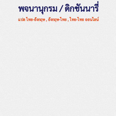
พจนานุกรม / ดิกชันนารี่
แปล ไทย-อังกฤษ , อังกฤษ-ไทย , ไทย-ไทย ออนไลน์