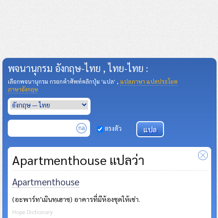
พจนานุกรม อังกฤษ-ไทย , ไทย-ไทย :
เลือกพจนานุกรม กรอกคำศัพท์คลิกปุ่ม 'แปล' ,
แปลภาษา แปลประโยค
ภาษาอังกฤษ
ตรงตัว
Apartmenthouse แปลว่า
Apartmenthouse
(อะพาร์ท’เมินทฺเฮาซฺ) อาคารที่มีห้องชุดให้เช่า.
Hope Dictionary