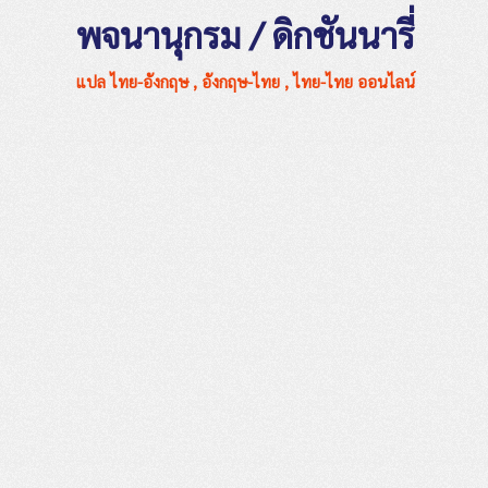
พจนานุกรม / ดิกชันนารี่
แปล ไทย-อังกฤษ , อังกฤษ-ไทย , ไทย-ไทย ออนไลน์