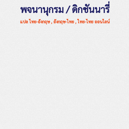
พจนานุกรม / ดิกชันนารี่
แปล ไทย-อังกฤษ , อังกฤษ-ไทย , ไทย-ไทย ออนไลน์