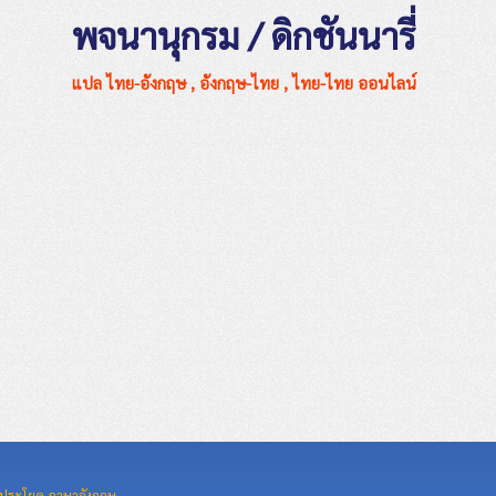
พจนานุกรม / ดิกชันนารี่
แปล ไทย-อังกฤษ , อังกฤษ-ไทย , ไทย-ไทย ออนไลน์
ประโยค ภาษาอังกฤษ