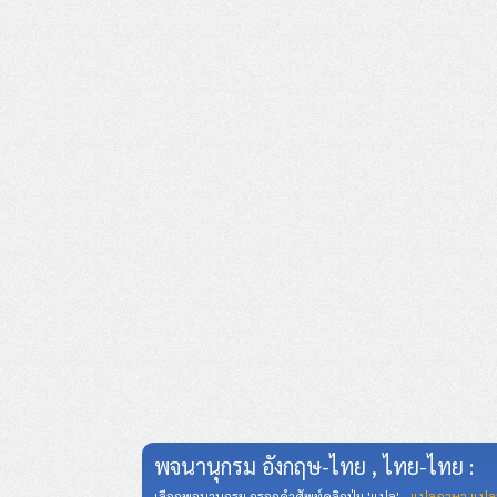
พจนานุกรม อังกฤษ-ไทย , ไทย-ไทย :
เลือกพจนานุกรม กรอกคำศัพท์คลิกปุ่ม 'แปล' ,
แปลภาษา แปล