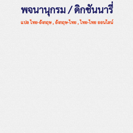
พจนานุกรม / ดิกชันนารี่
แปล ไทย-อังกฤษ , อังกฤษ-ไทย , ไทย-ไทย ออนไลน์